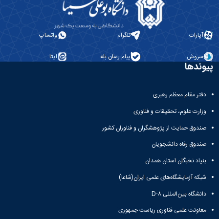
فنی
سازمانی
و
مدیر
نظارت
منابع
بر
انسانی
آپارات
تلگرام
واتساپ
طرح‌های
و
عمرانی
پشتیبانی
سروش
پیام رسان بله
ایتا
مدیر
پیوندها
امور
مالی
مدیر
دفتر مقام معظم رهبری
سبز،
وزارت علوم، تحقیقات و فناوری
فنی
و
صندوق حمایت از پژوهشگران و فناوران کشور
نظارت
صندوق رفاه دانشجویان
بر
طرح‌های
بنیاد نخبگان استان همدان
عمرانی
شبکه آزمایشگاه‌های علمی ایران(شاعا)
دانشگاه بین‌المللی D-۸
معاونت علمی فناوری ریاست جمهوری