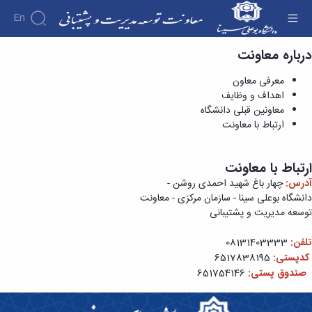
En
درباره معاونت
ارتباط با معاونت - معاونت توسعه و پشتیبانی
درباره
معرفی معاون
معاونت
اهداف و وظایف
درباره
مدیریت
معاونین قبلی دانشگاه
معرفی
و ادارات
ارتباط با معاونت
مدیریت
معاون
ها و
اهداف
ادارات
و
مدیریت
ارتباط با معاونت
وظایف
منابع
آدرس:
چهار باغ شهید احمدی روشن -
معاونین
انسانی
دانشگاه بوعلی سینا - سازمان مرکزی - معاونت
قبلی
و
توسعه مدیریت و پشتیبانی
دانشگاه
پشتیبانی
ارتباط
مدیریت
تلفن:
08131403333
با
امور
کدپستی:
6517838195
معاونت
مالی
ساختار
صندوق پستی:
651754146
مدیریت
سازمانی
سبز،
نمودار