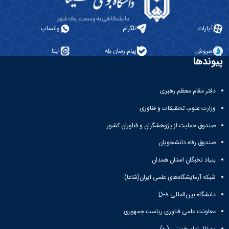
فنی
سازمانی
و
مدیر
نظارت
منابع
آپارات
تلگرام
واتساپ
بر
انسانی
طرح‌های
و
سروش
پیام رسان بله
ایتا
عمرانی
پشتیبانی
پیوندها
مدیر
امور
مالی
دفتر مقام معظم رهبری
مدیر
وزارت علوم، تحقیقات و فناوری
سبز،
فنی
صندوق حمایت از پژوهشگران و فناوران کشور
و
نظارت
صندوق رفاه دانشجویان
بر
بنیاد نخبگان استان همدان
طرح‌های
عمرانی
شبکه آزمایشگاه‌های علمی ایران(شاعا)
دانشگاه بین‌المللی D-۸
معاونت علمی فناوری ریاست جمهوری