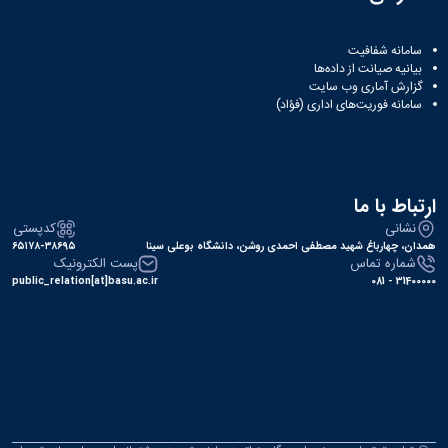
سامانه شفافیت
بیانیه صیانت از داده‌ها
گزارش آماری وب‌ سایت
سامانه فوریت‌های اداری (فؤاد)
ارتباط با ما
نشانی
کدپستی
همدان، چهارباغ شهید مصطفی احمدی روشن، دانشگاه بوعلی سینا
۶۵۱۷۸-۳۸۶۹۵
شماره تماس
پست الکترونیک
public_relation[at]basu.ac.ir
31400000 - 081