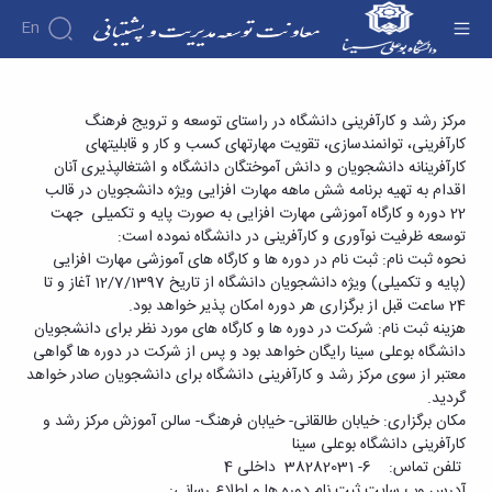
En
درباره
برگزاری دوره های آموزشی مهارت افزایی (پایه و
مرکز رشد و کارآفرینی دانشگاه در راستای توسعه و ترویج فرهنگ
معاونت
کارآفرینی، توانمندسازی، تقویت مهارت­های کسب و کار و قابلیت­های
تکمیلی) ویژه دانشجویان دانشگاه بوعلی سینا در
درباره
مدیریت
کارآفرینانه دانشجویان و دانش آموختگان دانشگاه و اشتغال­پذیری آنان
حوزه کارآفرینی و مهارت های کسب و کار - معاونت
معرفی
و ادارات
اقدام به تهیه برنامه شش ماهه مهارت افزایی ویژه دانشجویان در قالب
مدیریت
معاون
توسعه و پشتیبانی
22 دوره و کارگاه آموزشی مهارت افزایی به صورت پایه و تکمیلی جهت
ها و
اهداف
توسعه ظرفیت نوآوری و کارآفرینی در دانشگاه نموده است:
ادارات
و
نحوه ثبت نام: ثبت نام در دوره ها و کارگاه های آموزشی مهارت افزایی
مدیریت
وظایف
(پایه و تکمیلی) ویژه دانشجویان دانشگاه از تاریخ 12/7/1397 آغاز و تا
منابع
معاونین
24 ساعت قبل از برگزاری هر دوره امکان پذیر خواهد بود.
انسانی
قبلی
هزینه ثبت نام: شرکت در دوره ها و کارگاه های مورد نظر برای دانشجویان
و
دانشگاه
دانشگاه بوعلی سینا رایگان خواهد بود و پس از شرکت در دوره ها گواهی
پشتیبانی
ارتباط
معتبر از سوی مرکز رشد و کارآفرینی دانشگاه برای دانشجویان صادر خواهد
مدیریت
با
گردید.
امور
معاونت
مکان برگزاری: خیابان طالقانی- خیابان فرهنگ- سالن آموزش مرکز رشد و
مالی
ساختار
کارآفرینی دانشگاه بوعلی سینا
مدیریت
سازمانی
تلفن تماس: 6- 38282031 داخلی 4
سبز،
نمودار
آدرس وب سایت ثبت نام دوره ها و اطلاع رسانی: