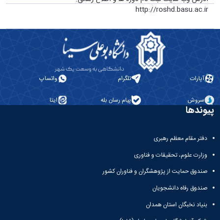
فنی
سازمانی
http://roshd.basu.ac.ir
و
مدیر
نظارت
منابع
بر
انسانی
طرح‌های
و
عمرانی
پشتیبانی
مدیر
امور
آپارات
تلگرام
واتساپ
مالی
مدیر
سروش
پیام رسان بله
ایتا
سبز،
پیوندها
فنی
و
نظارت
دفتر مقام معظم رهبری
بر
وزارت علوم، تحقیقات و فناوری
طرح‌های
عمرانی
صندوق حمایت از پژوهشگران و فناوران کشور
صندوق رفاه دانشجویان
بنیاد نخبگان استان همدان